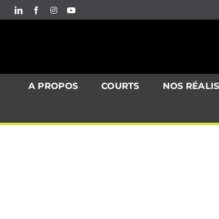
Passer
LinkedIn
Facebook
Instagram
YouTube
au
contenu
A PROPOS
COURTS
NOS RÉALI