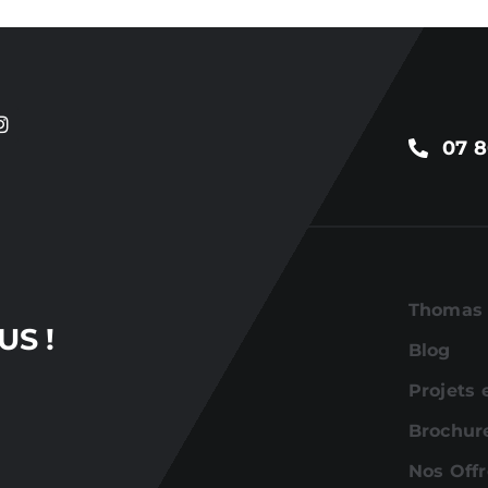
07 8
Thomas 
S !
Blog
Projets 
Brochur
Nos Offr