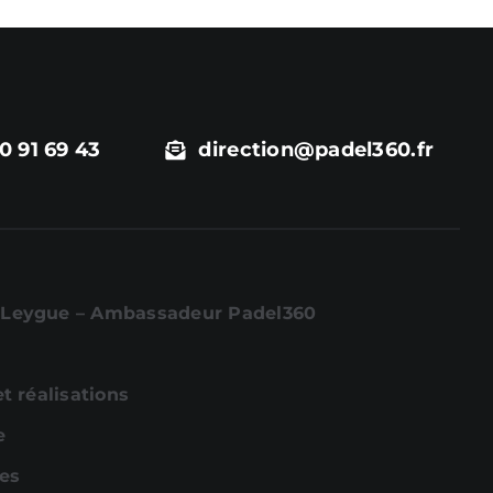
0 91 69 43
direction@padel360.fr
Leygue – Ambassadeur Padel360
et réalisations
e
es